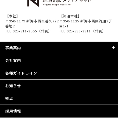
【本社】
【流通本社】
〒950-1179 新潟市西区善久772
〒950-1125 新潟市西区流通3丁
番地2
目1-1
TEL
025-211-3555
（代表）
TEL
025-233-3311
（代表）
事業案内
会社案内
事業案内トップ
新聞販売
各種ガイドライン
チラシメディア
お知らせ
ウェブメディア
拠点
広告
採用情報