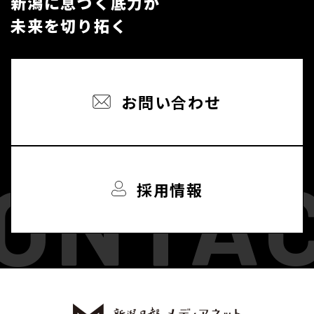
新潟に息づく底力が
未来を切り拓く
お問い合わせ
採用情報
エンジョイ・ライフ・クラブ
よっちゃん
SRX400
小千谷市
自宅
DJUME
tonic
りーちゃん
りーちゃん
りーちゃん
りーちゃん
TT
hokar
yoko
yoko
セツコ
ゆめお
セツコ
セツコ
SRX400
erk
tkhs
もずく
もずく
もずく
もずく
もずく
大食い太郎
マサヒデ
tkhs
erk
erk
erk
tkhs
tkhs
erk
erk
erk
erk
erk
erk
erk
erk
上越市虫川
小千谷市
新発田市
新発田市
新発田市
新発田市
新発田市
柏崎市
高田城
高田城
相棒のねこ
ダイアテラス上所
ブレッドパーク長岡店
新発田市
彌彦神社
會津八一記念館
古町商店街
鳥屋野
片桐寅吉
南魚沼方面
新潟市東区
長岡市
新潟市西区
新潟市中央区
新潟市西区
十日町市
南魚沼市
佐渡市
佐渡市
南魚沼市
りゅーとぴあ
新潟市南区
小澤家住宅
新潟市南区
いくとぴあ食花
自宅
みなとぴあ
長潟
新聞は猫とのコミュニケーショ
ワンちゃんドッグランデビュ
タグ
雪景色
カルチャーセンター
桜美
朝刊配達中の痕跡
午前４時 信号機と落ち葉
お寺で新聞教室
趣味
趣味
夜桜
ねこも笑う
モデルハウス
考えた人すごいわ
里山（二王子麓）
参拝
マスク
古町どんどん
逆さ竹の竹林
海鮮丼
自然
桜
喜味屋の洋風カツ丼
豪雪も峠を越えて
萬代橋と柳都大橋
本社近くのケーキ屋さん
清津峡
鈴木牧之記念館前の紅葉
新穂歴史民俗資料館
佐渡金山
三国川ダム
イベント準備中
白根大凧合戦
小澤家住宅
栗
鶏頭
秋の味覚
旧新潟税関庁舎と桜
虫川の大杉
インドアゴルフ
ンツール
ー