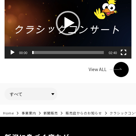
プ
レ
ー
ヤ
ー
00:00
02:40
View ALL
Home
事業案内
新聞販売
販売店からのお知らせ
クラシックコン